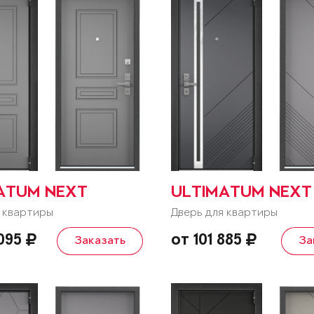
ATUM NEXT
ULTIMATUM NEXT
 квартиры
Дверь для квартиры
 095
от 101 885
Заказать
За