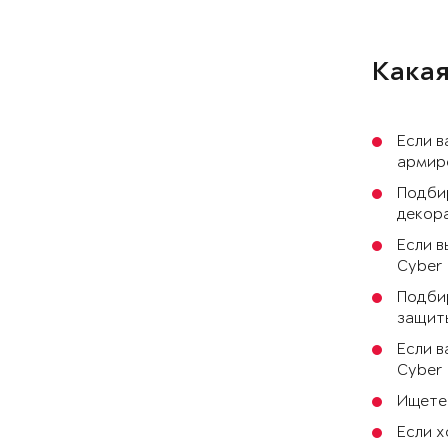
Какая
Если в
армиро
Подби
декора
Если в
Cyber 
Подбир
защиты
Если в
Cyber
Ищете 
Если х