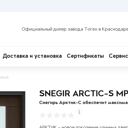
Официальный дилер завода Torex в Краснодар
Доставка и установка
Сертификаты
Сервис
евый
SNEGIR ARCTIC-S M
Снегирь Арктик-С обеспечит максим
АРКТИК – новое поколение уличных две