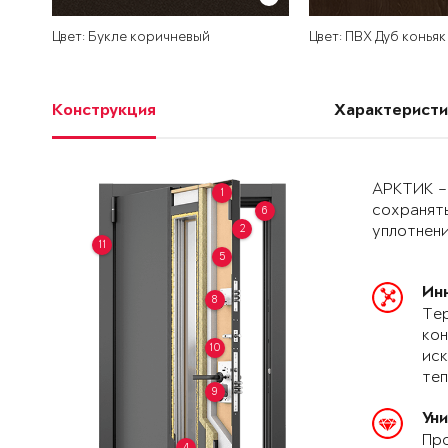
Цвет: Букле коричневый
Цвет: ПВХ Дуб коньяк
Конструкция
Характеристи
АРКТИК –
1
сохранять
6
2
уплотнени
11
5
Ин
8
Тер
кон
10
иск
теп
9
Ун
Про
4