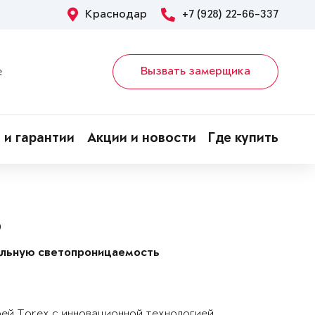
Краснодар
+7 (928) 22-66-337
Вызвать замерщика
е
 и гарантии
Акции и новости
Где купить
P
альную светопроницаемость
рей Torex с инновационной технологией