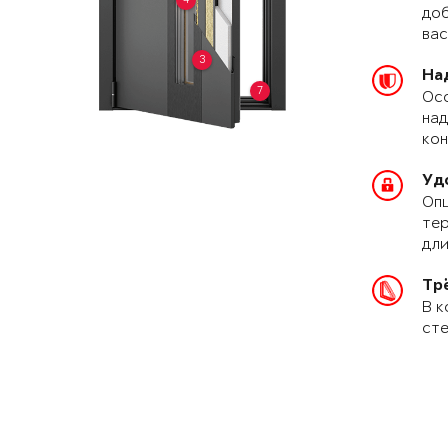
доб
вас
3
На
7
Осо
над
кон
Уд
Опц
тер
дли
Тр
В к
сте