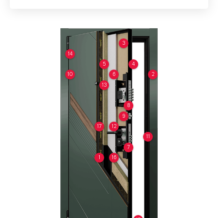
3
14
5
4
10
6
2
13
8
9
17
12
11
7
1
16