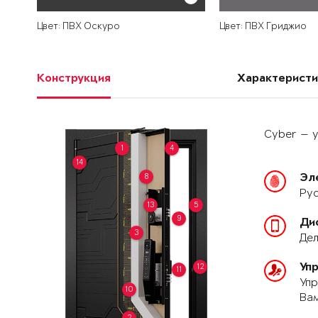
Цвет: ПВХ Оскуро
Цвет: ПВХ Гриджио
Конструкция
Характеристи
Cyber — у
1
4
14
8
Эл
Рус
13
5
9
Ди
3
Дел
Уп
12
11
Упр
10
Вам
2