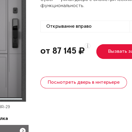
функциональность.
от 87 145
Вызвать 
Посмотреть дверь в интерьере
BR-29
лка