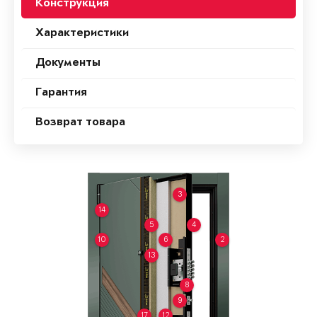
Конструкция
Характеристики
Документы
Гарантия
Возврат товара
3
14
5
4
10
6
2
13
8
9
17
12