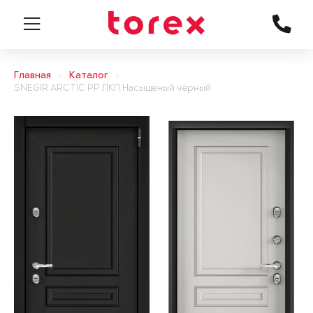
Главная
Каталог
SNEGIR ARCTIC PP ЛКП Насыщеный чёрный